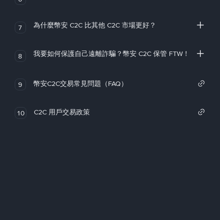
為什麼幣安 C2C 比其他 C2C 市場更好？
7
我要如何保護自己遠離詐騙？幣安 C2C 保管 FTW！
8
幣安C2C交易常見問題（FAQ）
9
C2C 用戶交易政策
10