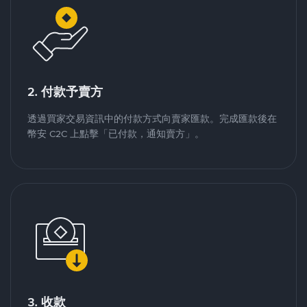
2. 付款予賣方
透過買家交易資訊中的付款方式向賣家匯款。完成匯款後在
幣安 C2C 上點擊「已付款，通知賣方」。
3. 收款