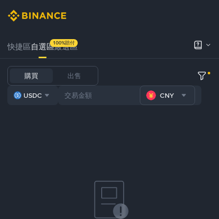
100%賠付
快捷區
自選區
嚴選區
購買
出售
USDC
CNY