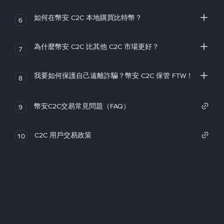
如何在幣安 C2C 本地購買比特幣？
6
為什麼幣安 C2C 比其他 C2C 市場更好？
7
我要如何保護自己遠離詐騙？幣安 C2C 保管 FTW！
8
幣安C2C交易常見問題（FAQ）
9
C2C 用戶交易政策
10