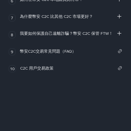
6
為什麼幣安 C2C 比其他 C2C 市場更好？
7
我要如何保護自己遠離詐騙？幣安 C2C 保管 FTW！
8
幣安C2C交易常見問題（FAQ）
9
C2C 用戶交易政策
10