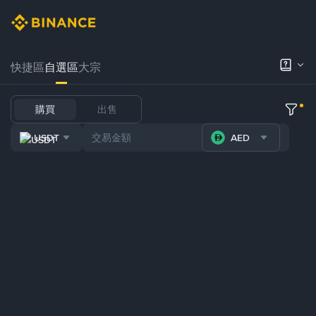
快捷區
自選區
大宗
購買
出售
USDT
AED