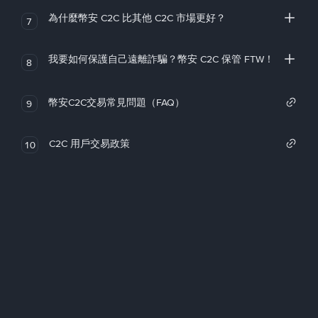
為什麼幣安 C2C 比其他 C2C 市場更好？
7
我要如何保護自己遠離詐騙？幣安 C2C 保管 FTW！
8
幣安C2C交易常見問題（FAQ）
9
C2C 用戶交易政策
10