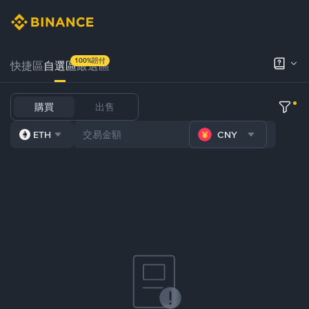
100%賠付
快捷區
自選區
嚴選區
購買
出售
ETH
CNY