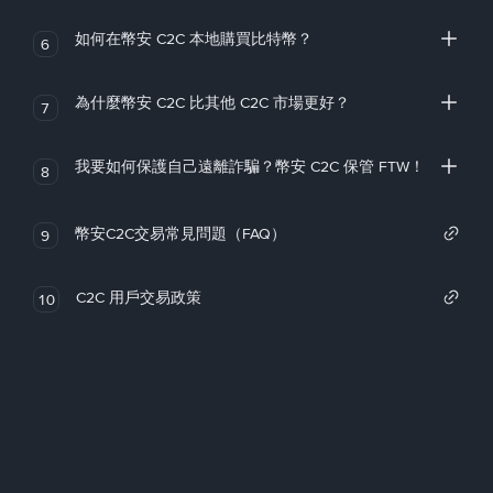
如何在幣安 C2C 本地購買比特幣？
6
為什麼幣安 C2C 比其他 C2C 市場更好？
7
我要如何保護自己遠離詐騙？幣安 C2C 保管 FTW！
8
幣安C2C交易常見問題（FAQ）
9
C2C 用戶交易政策
10