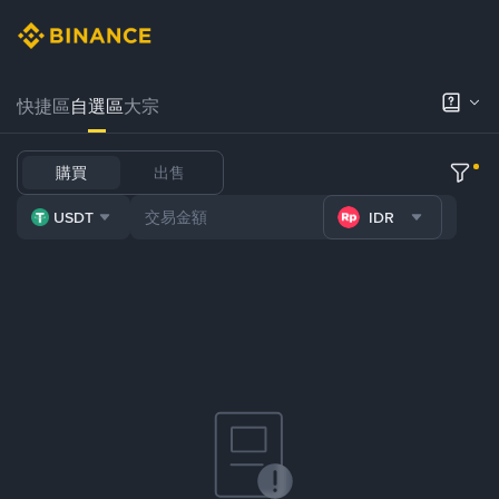
快捷區
自選區
大宗
購買
出售
USDT
IDR