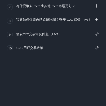
為什麼幣安 C2C 比其他 C2C 市場更好？
7
我要如何保護自己遠離詐騙？幣安 C2C 保管 FTW！
8
幣安C2C交易常見問題（FAQ）
9
C2C 用戶交易政策
10