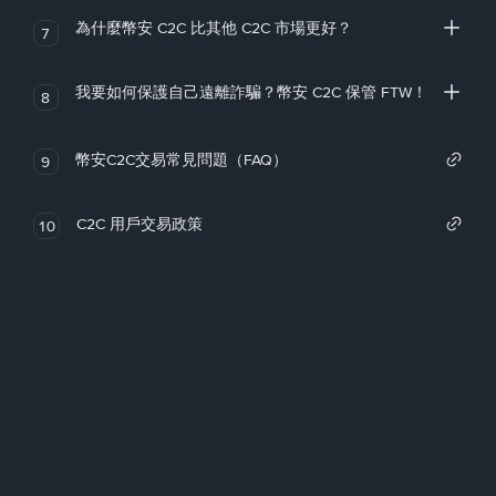
為什麼幣安 C2C 比其他 C2C 市場更好？
7
我要如何保護自己遠離詐騙？幣安 C2C 保管 FTW！
8
幣安C2C交易常見問題（FAQ）
9
C2C 用戶交易政策
10