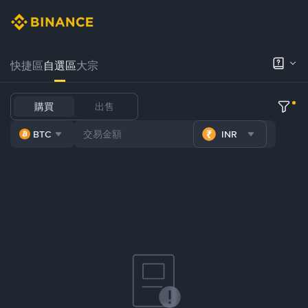
快捷區
自選區
大宗
購買
出售
BTC
INR