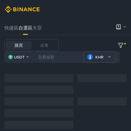
快捷區
自選區
大宗
購買
出售
USDT
KHR