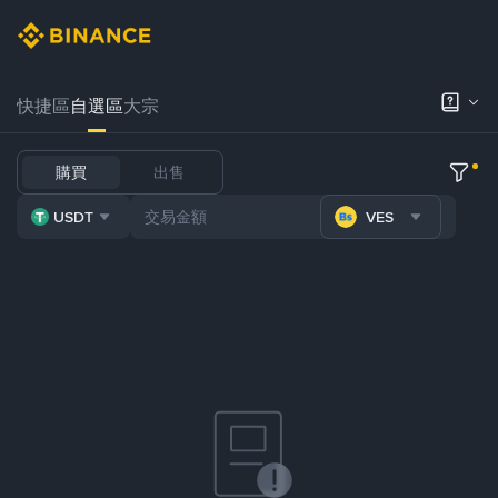
快捷區
自選區
大宗
購買
出售
USDT
VES