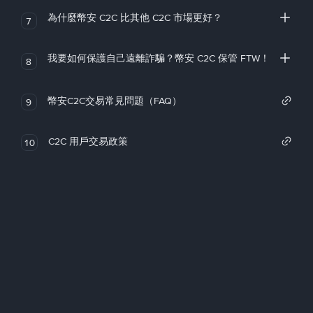
為什麼幣安 C2C 比其他 C2C 市場更好？
7
我要如何保護自己遠離詐騙？幣安 C2C 保管 FTW！
8
幣安C2C交易常見問題（FAQ）
9
C2C 用戶交易政策
10