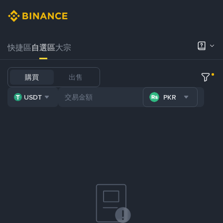
快捷區
自選區
大宗
購買
出售
USDT
PKR