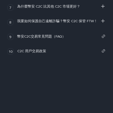
為什麼幣安 C2C 比其他 C2C 市場更好？
7
我要如何保護自己遠離詐騙？幣安 C2C 保管 FTW！
8
幣安C2C交易常見問題（FAQ）
9
C2C 用戶交易政策
10