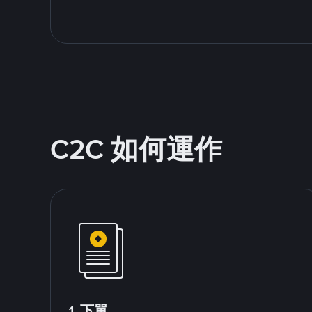
C2C 如何運作
1.下單