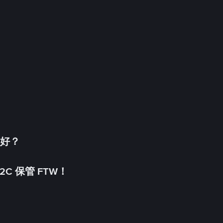
更好？
C 保管 FTW！