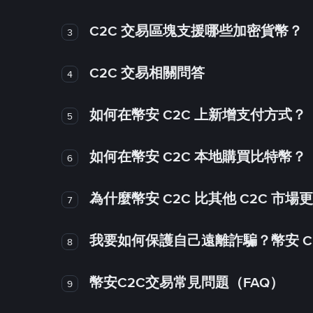
C2C 交易區塊支援哪些加密貨幣？
3
C2C 交易相關問答
4
如何在幣安 C2C 上新增支付方式？
5
如何在幣安 C2C 本地購買比特幣？
6
為什麼幣安 C2C 比其他 C2C 市場
7
我要如何保護自己遠離詐騙？幣安 C2
8
幣安C2C交易常見問題（FAQ）
9