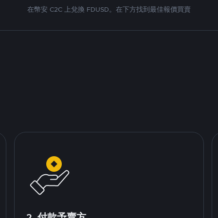
在幣安 C2C 上兌換 FDUSD。在下方找到最佳報價買賣
2. 付款予賣方