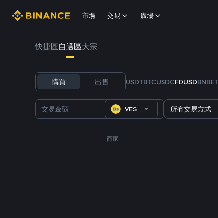
市場
交易
廣場
快捷區
自選區
大宗
購買
出售
USDT
BTC
USDC
FDUSD
BNB
E
VES
所有交易方式
商家