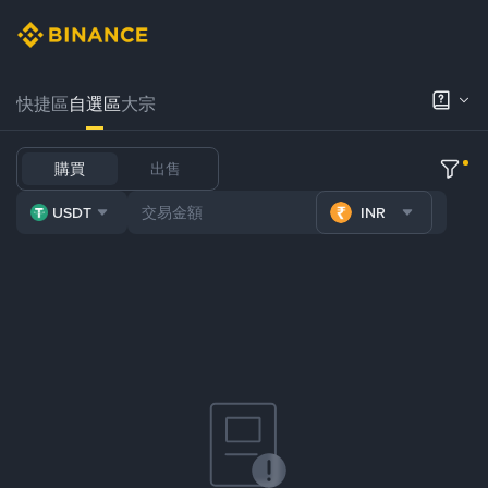
快捷區
自選區
大宗
購買
出售
USDT
INR