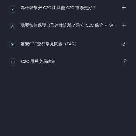
為什麼幣安 C2C 比其他 C2C 市場更好？
7
我要如何保護自己遠離詐騙？幣安 C2C 保管 FTW！
8
幣安C2C交易常見問題（FAQ）
9
C2C 用戶交易政策
10