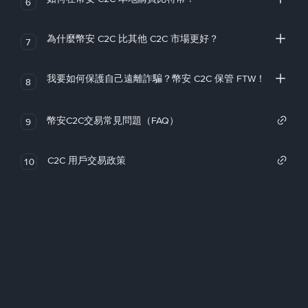
6
為什麼幣安 C2C 比其他 C2C 市場更好？
7
我要如何保護自己遠離詐騙？幣安 C2C 保管 FTW！
8
幣安C2C交易常見問題（FAQ）
9
C2C 用戶交易政策
10