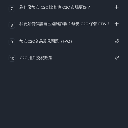
為什麼幣安 C2C 比其他 C2C 市場更好？
7
我要如何保護自己遠離詐騙？幣安 C2C 保管 FTW！
8
幣安C2C交易常見問題（FAQ）
9
C2C 用戶交易政策
10