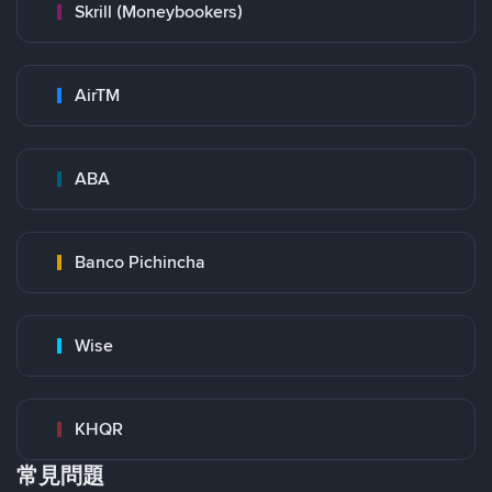
Skrill (Moneybookers)
AirTM
ABA
Banco Pichincha
Wise
KHQR
常見問題