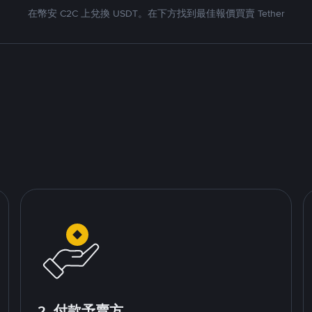
在幣安 C2C 上兌換 USDT。在下方找到最佳報價買賣 Tether
2. 付款予賣方