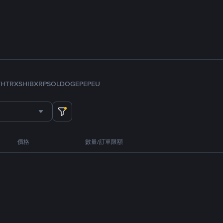
TH
TRX
SHIB
XRP
SOL
DOGE
PEPE
U
價格
數量/訂單限額