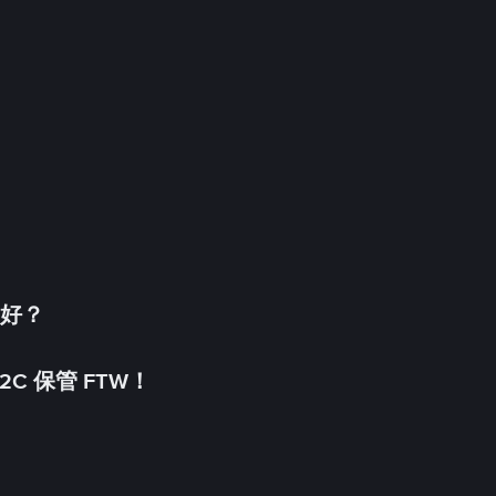
更好？
C 保管 FTW！