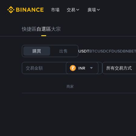
市場
交易
廣場
快捷區
自選區
大宗
購買
出售
USDT
BTC
USDC
FDUSD
BNB
E
INR
所有交易方式
商家