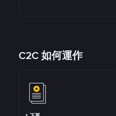
C2C 如何運作
1.下單