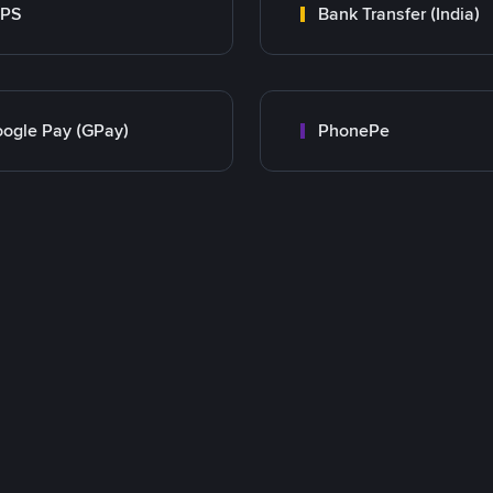
MPS
Bank Transfer (India)
ogle Pay (GPay)
PhonePe