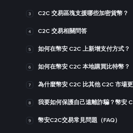
C2C 交易區塊支援哪些加密貨幣？
3
C2C 交易相關問答
4
如何在幣安 C2C 上新增支付方式？
5
如何在幣安 C2C 本地購買比特幣？
6
為什麼幣安 C2C 比其他 C2C 市場
7
我要如何保護自己遠離詐騙？幣安 C2
8
幣安C2C交易常見問題（FAQ）
9