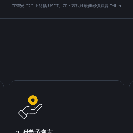
在幣安 C2C 上兌換 USDT。在下方找到最佳報價買賣 Tether
2. 付款予賣方