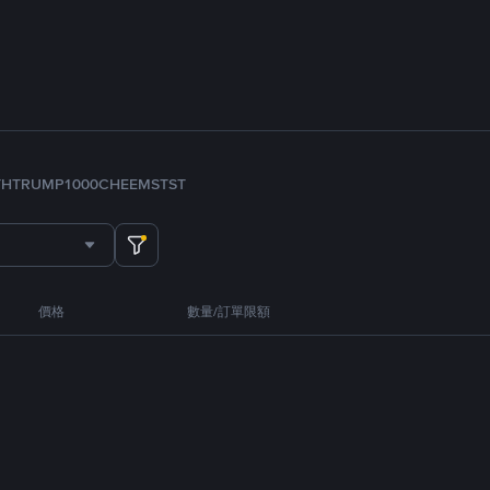
TH
TRUMP
1000CHEEMS
TST
價格
數量/訂單限額