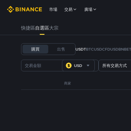
市場
交易
廣場
快捷區
自選區
大宗
購買
出售
USDT
BTC
USDC
FDUSD
BNB
E
USD
所有交易方式
商家