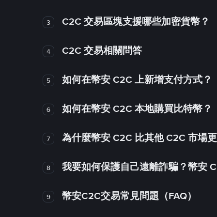
C2C 交易區塊支援哪些加密貨幣？
3
C2C 交易相關問答
4
如何在幣安 C2C 上新增支付方式？
5
如何在幣安 C2C 本地購買比特幣？
6
為什麼幣安 C2C 比其他 C2C 市場
7
我要如何保護自己遠離詐騙？幣安 C2
8
幣安C2C交易常見問題（FAQ）
9