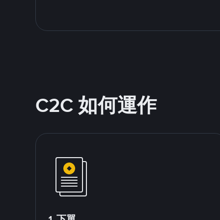
C2C 如何運作
1.下單