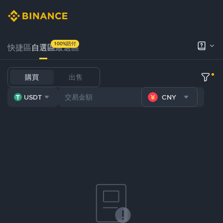
100%賠付
快捷區
自選區
嚴選區
購買
出售
USDT
CNY