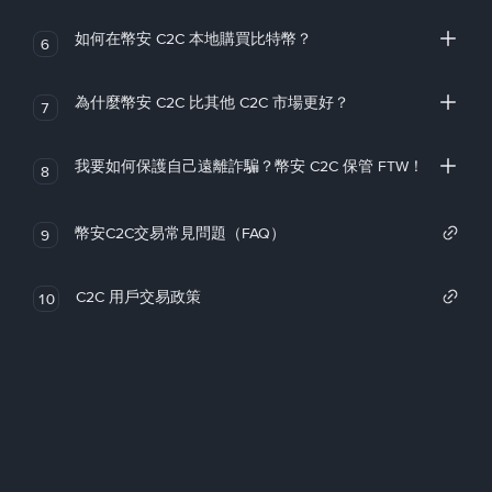
如何在幣安 C2C 本地購買比特幣？
6
為什麼幣安 C2C 比其他 C2C 市場更好？
7
我要如何保護自己遠離詐騙？幣安 C2C 保管 FTW！
8
幣安C2C交易常見問題（FAQ）
9
C2C 用戶交易政策
10