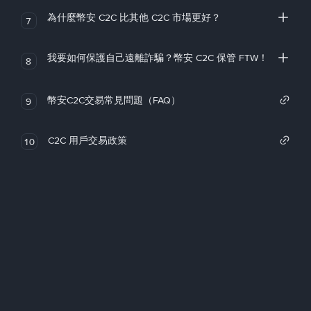
為什麼幣安 C2C 比其他 C2C 市場更好？
7
我要如何保護自己遠離詐騙？幣安 C2C 保管 FTW！
8
幣安C2C交易常見問題（FAQ）
9
C2C 用戶交易政策
10