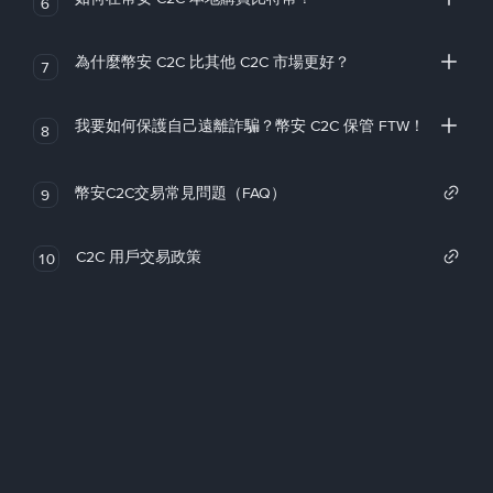
6
為什麼幣安 C2C 比其他 C2C 市場更好？
7
我要如何保護自己遠離詐騙？幣安 C2C 保管 FTW！
8
幣安C2C交易常見問題（FAQ）
9
C2C 用戶交易政策
10