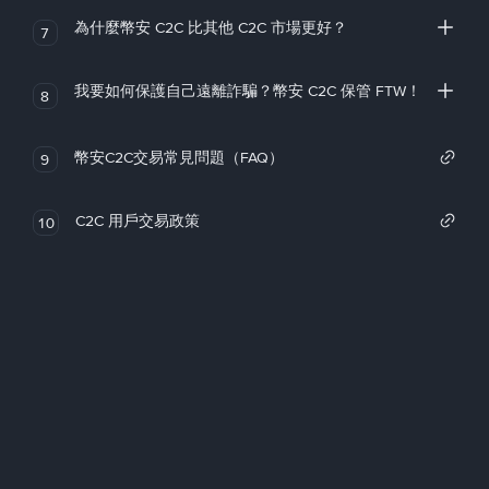
為什麼幣安 C2C 比其他 C2C 市場更好？
7
我要如何保護自己遠離詐騙？幣安 C2C 保管 FTW！
8
幣安C2C交易常見問題（FAQ）
9
C2C 用戶交易政策
10