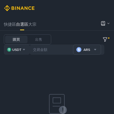
快捷區
自選區
大宗
購買
出售
USDT
ARS