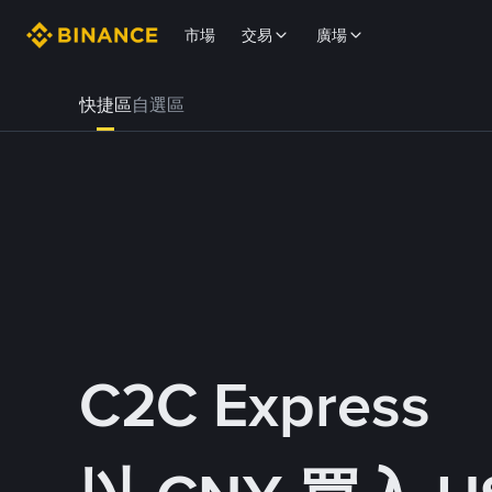
市場
交易
廣場
快捷區
自選區
C2C Express