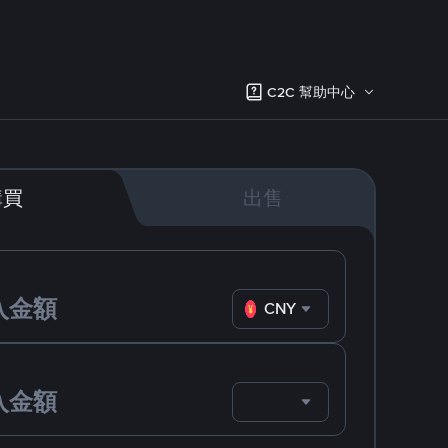
C2C 幫助中心
購買
出售
CNY