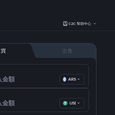
C2C 幫助中心
購買
出售
ARS
USDT