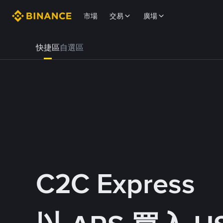
市場
交易
廣場
快捷區
自選區
C2C Express