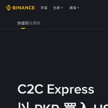
市場
交易
廣場
快捷區
自選區
C2C Express