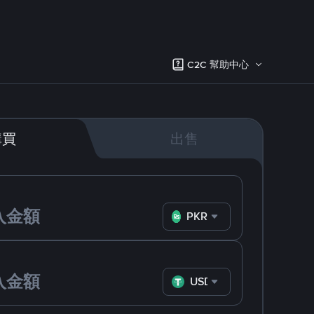
C2C 幫助中心
購買
出售
PKR
USDT