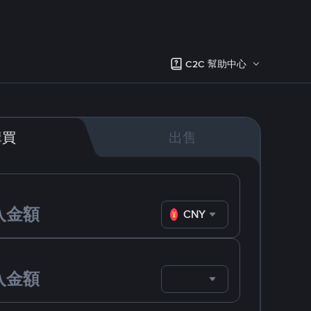
C2C 幫助中心
購買
出售
CNY