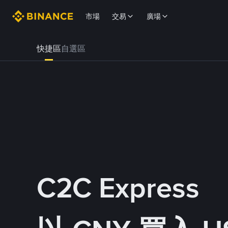
市場
交易
廣場
快捷區
自選區
C2C Express