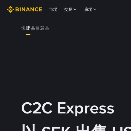
市場
交易
廣場
快捷區
自選區
C2C Express