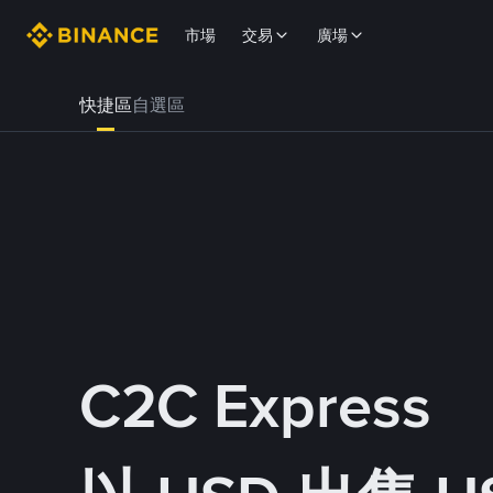
市場
交易
廣場
快捷區
自選區
C2C Express