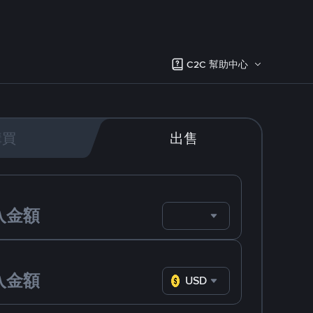
C2C 幫助中心
購買
出售
USD