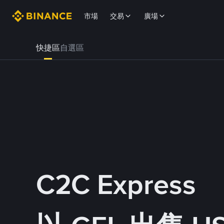
市場
交易
廣場
快捷區
自選區
C2C Express