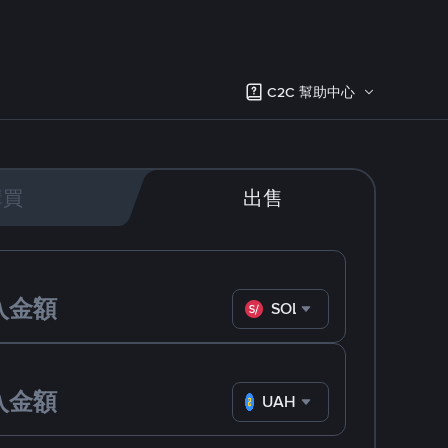
C2C 幫助中心
購買
出售
SOL
UAH