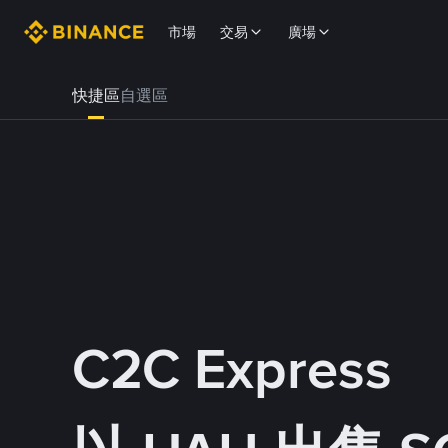
市場
交易
廣場
快捷區
自選區
C2C Express