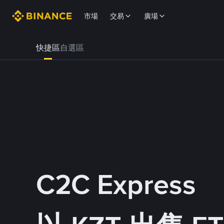
市場
交易
廣場
快捷區
自選區
C2C Express