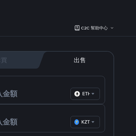
C2C 幫助中心
購買
出售
ETH
KZT