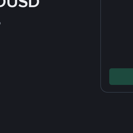
DUSD
D