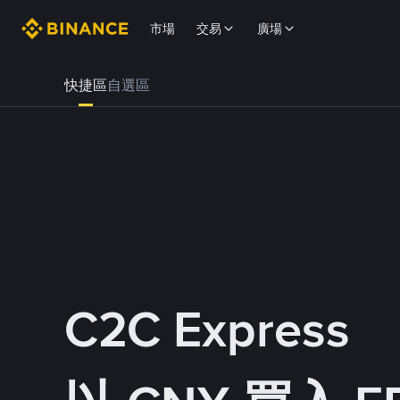
市場
交易
廣場
快捷區
自選區
C2C Express