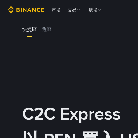
市場
交易
廣場
快捷區
自選區
C2C Express