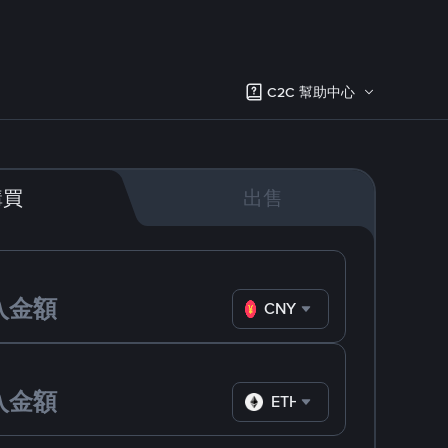
C2C 幫助中心
購買
出售
CNY
ETH