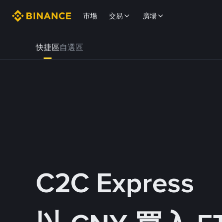
市場
交易
廣場
快捷區
自選區
C2C Express