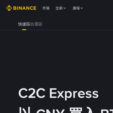
市場
交易
廣場
快捷區
自選區
C2C Express