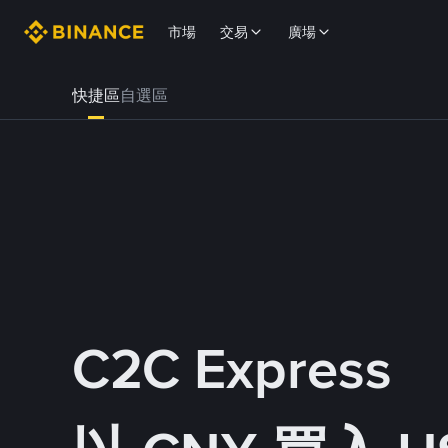
市場
交易
廣場
快捷區
自選區
C2C Express