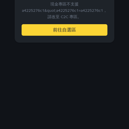
現金專區不支援
a4225276c1&quot;a4225276c1=a4225276c1，
請改至 C2C 專區。
前往自選區