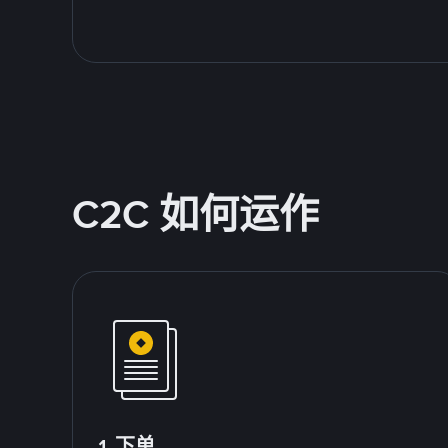
C2C 如何运作
1.下单