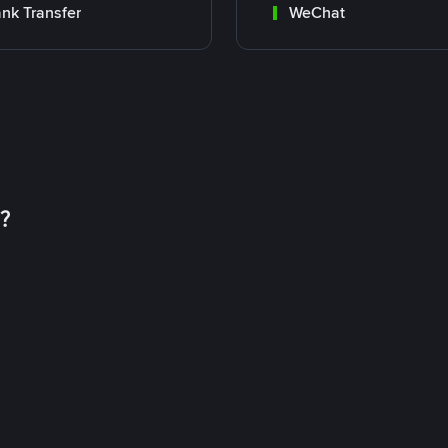
nk Transfer
WeChat
币？