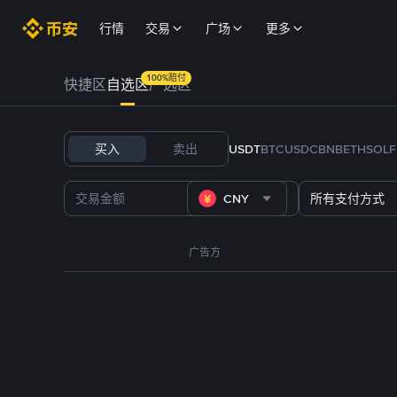
行情
交易
广场
更多
100%赔付
快捷区
自选区
严选区
买入
卖出
USDT
BTC
USDC
BNB
ETH
SOL
CNY
所有支付方式
广告方