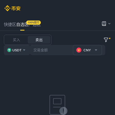
100%赔付
快捷区
自选区
严选区
买入
卖出
USDT
CNY