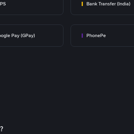
MPS
Bank Transfer (India)
ogle Pay (GPay)
PhonePe
币？