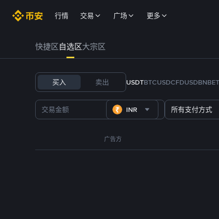
行情
交易
广场
更多
快捷区
自选区
大宗区
买入
卖出
USDT
BTC
USDC
FDUSD
BNB
E
INR
所有支付方式
广告方