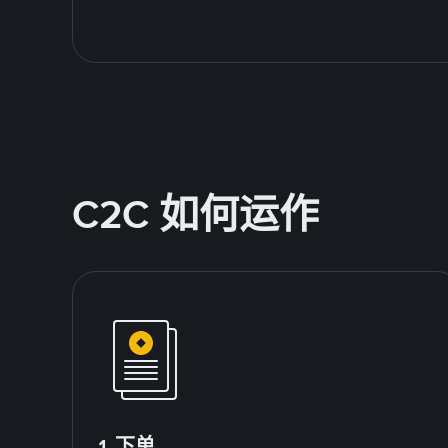
C2C 如何运作
1.下单