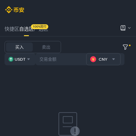
100%赔付
快捷区
自选区
严选区
买入
卖出
USDT
CNY