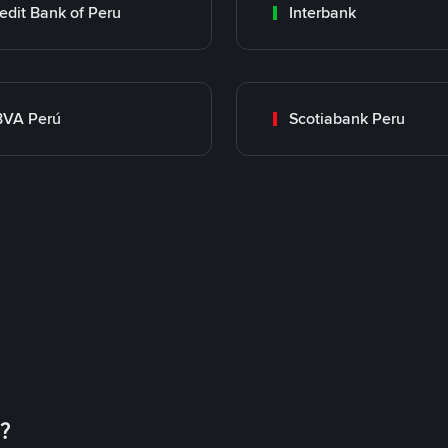
edit Bank of Peru
Interbank
BVA Perú
Scotiabank Peru
币？