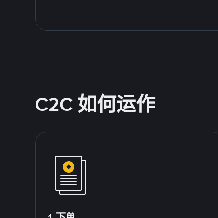
C2C 如何运作
1.下单