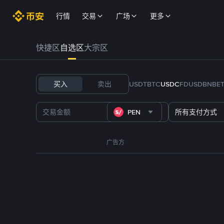
行情
交易
广场
更多
快捷区
自选区
大宗区
买入
卖出
USDT
BTC
USDC
FDUSD
BNB
E
PEN
所有支付方式
广告方