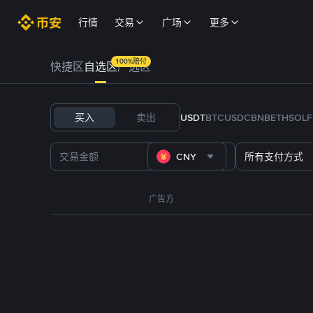
行情
交易
广场
更多
100%赔付
快捷区
自选区
严选区
买入
卖出
USDT
BTC
USDC
BNB
ETH
SOL
CNY
所有支付方式
广告方