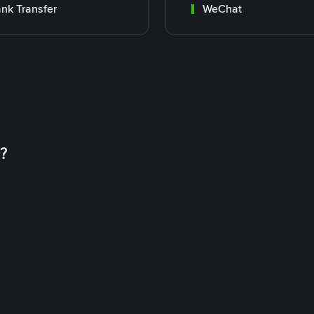
nk Transfer
WeChat
币？