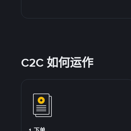
C2C 如何运作
1.下单