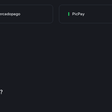
ercadopago
PicPay
币？