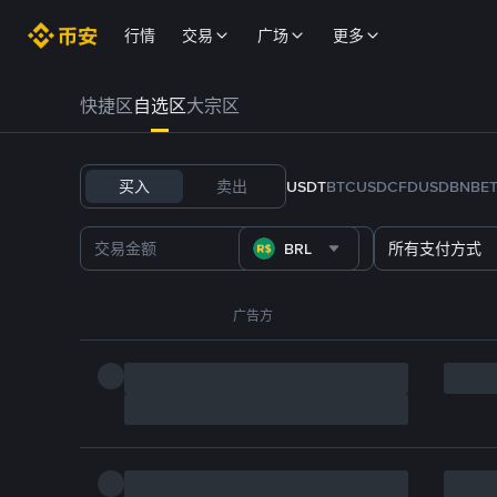
行情
交易
广场
更多
快捷区
自选区
大宗区
买入
卖出
USDT
BTC
USDC
FDUSD
BNB
E
BRL
所有支付方式
广告方