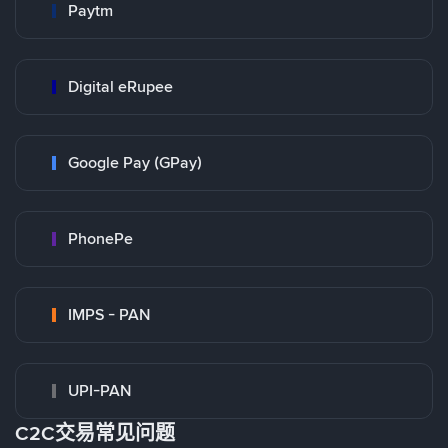
Paytm
Digital eRupee
Google Pay (GPay)
PhonePe
IMPS - PAN
UPI-PAN
C2C交易常见问题