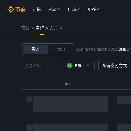
行情
交易
广场
更多
快捷区
自选区
大宗区
买入
卖出
USDT
BTC
USDC
FDUSD
BNB
E
BRL
所有支付方式
广告方