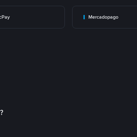
cPay
Mercadopago
币？