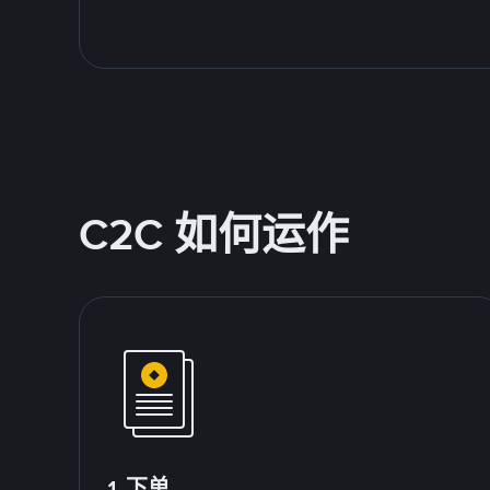
C2C 如何运作
1.下单