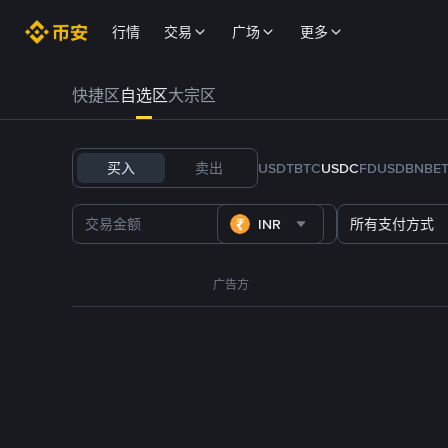
行情
交易
广场
更多
快捷区
自选区
大宗区
买入
卖出
USDT
BTC
USDC
FDUSD
BNB
E
INR
所有支付方式
广告方