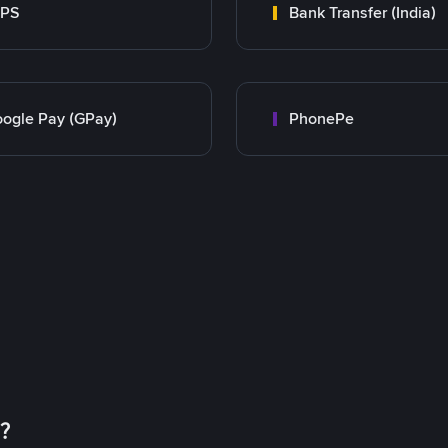
MPS
Bank Transfer (India)
ogle Pay (GPay)
PhonePe
币？