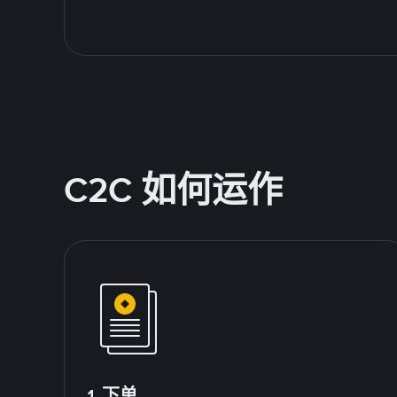
C2C 如何运作
1.下单