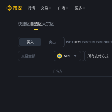
行情
交易
广场
更多
快捷区
自选区
大宗区
买入
卖出
USDT
BTC
USDC
FDUSD
BNB
E
VES
所有支付方式
广告方