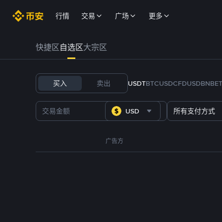
行情
交易
广场
更多
快捷区
自选区
大宗区
买入
卖出
USDT
BTC
USDC
FDUSD
BNB
E
USD
所有支付方式
广告方