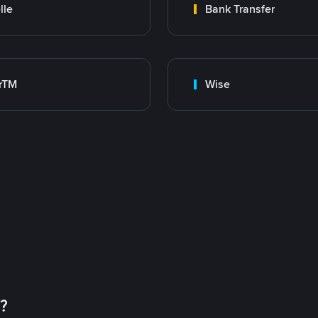
lle
Bank Transfer
rTM
Wise
币？