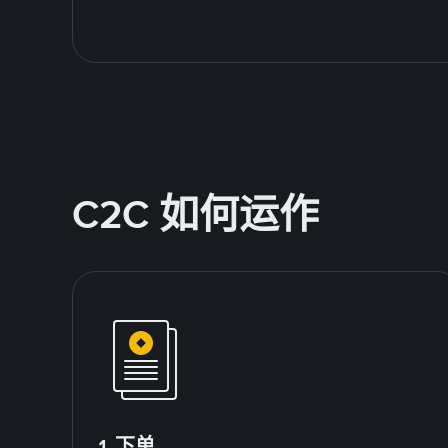
C2C 如何运作
1.下单