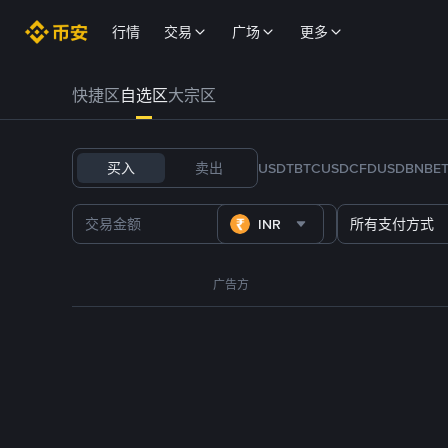
行情
交易
广场
更多
快捷区
自选区
大宗区
买入
卖出
USDT
BTC
USDC
FDUSD
BNB
E
INR
所有支付方式
广告方