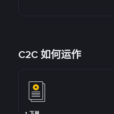
C2C 如何运作
1.下单