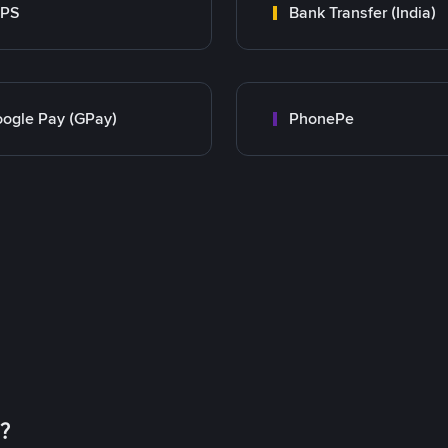
MPS
Bank Transfer (India)
ogle Pay (GPay)
PhonePe
币？