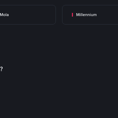
Mola
Millennium
币？