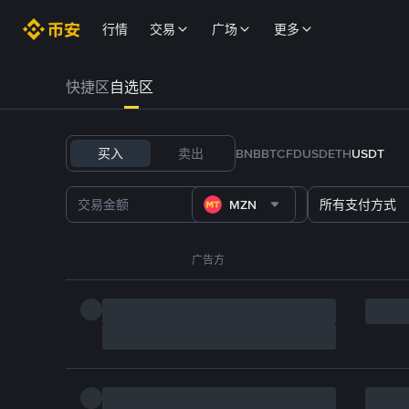
行情
交易
广场
更多
快捷区
自选区
买入
卖出
BNB
BTC
FDUSD
ETH
USDT
MZN
所有支付方式
广告方