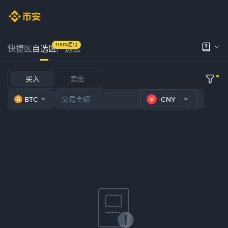
100%赔付
快捷区
自选区
严选区
买入
卖出
BTC
CNY